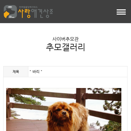
사이버추모관
추모갤러리
" 바리 "
제목