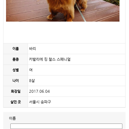
바리
이름
카발리에 킹 찰스 스패니얼
품종
여
성별
8살
나이
2017.06.04
화장일
서울시 송파구
살던 곳
이름