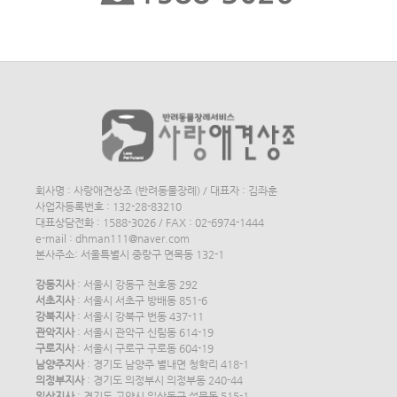
회사명 : 사랑애견상조 (반려동물장례) / 대표자 : 김좌훈
사업자등록번호 : 132-28-83210
대표상담전화 : 1588-3026 / FAX : 02-6974-1444
e-mail : dhman111@naver.com
본사주소: 서울특별시 중랑구 면목동 132-1
강동지사
: 서울시 강동구 천호동 292
서초지사
: 서울시 서초구 방배동 851-6
강북지사
: 서울시 강북구 번동 437-11
관악지사
: 서울시 관악구 신림동 614-19
구로지사
: 서울시 구로구 구로동 604-19
남양주지사
: 경기도 남양주 별내면 청학리 418-1
의정부지사
: 경기도 의정부시 의정부동 240-44
일산지사
: 경기도 고양시 일산동구 설문동 515-1