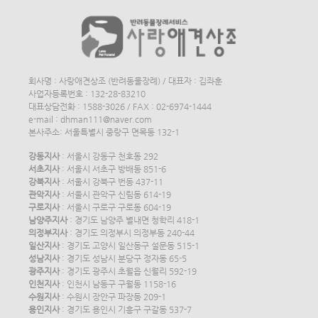
회사명 : 사랑애견상조 (반려동물장례) / 대표자 : 김좌훈
사업자등록번호 : 132-28-83210
대표상담전화 : 1588-3026 / FAX : 02-6974-1444
e-mail : dhman111@naver.com
본사주소: 서울특별시 중랑구 면목동 132-1
강동지사
: 서울시 강동구 천호동 292
서초지사
: 서울시 서초구 방배동 851-6
강북지사
: 서울시 강북구 번동 437-11
관악지사
: 서울시 관악구 신림동 614-19
구로지사
: 서울시 구로구 구로동 604-19
남양주지사
: 경기도 남양주 별내면 청학리 418-1
의정부지사
: 경기도 의정부시 의정부동 240-44
일산지사
: 경기도 고양시 일산동구 설문동 515-1
성남지사
: 경기도 성남시 분당구 정자동 65-5
광주지사
: 경기도 광주시 초월읍 신월리 592-19
인천지사
: 인천시 남동구 구월동 1158-16
수원지사
: 수원시 장안구 파장동 209-1
용인지사
: 경기도 용인시 기흥구 구갈동 537-7