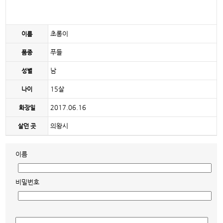
초롱이
이름
푸들
품종
남
성별
15살
나이
2017.06.16
화장일
의왕시
살던 곳
이름
비밀번호