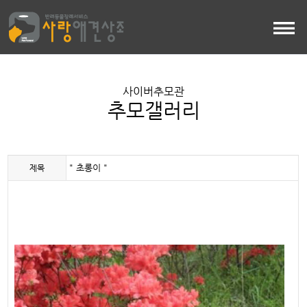
사이버추모관
추모갤러리
" 초롱이 "
제목