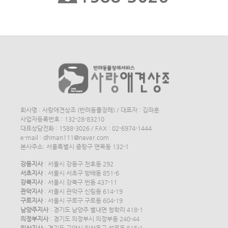
회사명 : 사랑애견상조 (반려동물장례) / 대표자 : 김좌훈
사업자등록번호 : 132-28-83210
대표상담전화 : 1588-3026 / FAX : 02-6974-1444
e-mail : dhman111@naver.com
본사주소: 서울특별시 중랑구 면목동 132-1
강동지사
: 서울시 강동구 천호동 292
서초지사
: 서울시 서초구 방배동 851-6
강북지사
: 서울시 강북구 번동 437-11
관악지사
: 서울시 관악구 신림동 614-19
구로지사
: 서울시 구로구 구로동 604-19
남양주지사
: 경기도 남양주 별내면 청학리 418-1
의정부지사
: 경기도 의정부시 의정부동 240-44
일산지사
: 경기도 고양시 일산동구 설문동 515-1