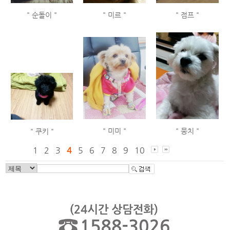
" 순돌이 "
" 미르 "
" 점프 "
" 미미 "
" 뭉치 "
" 쿠키 "
1
2
3
4
5
6
7
8
9
10