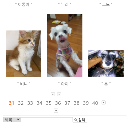
" 아롱이 "
" 누리 "
" 로또 "
" 비니 "
" 아이 "
" 톰 "
31
32
33
34
35
36
37
38
39
40