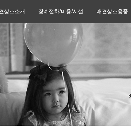
견상조소개
장례절차/비용/시설
애견상조용품
인사말
장례절차
수의/관
회사소개
장례비용
유골함
지사안내
장례시설
메모리얼스톤
주얼리