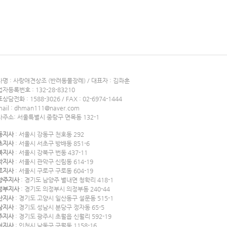
명 : 사랑애견상조 (반려동물장례) / 대표자 : 김좌훈
자등록번호 : 132-28-83210
상담전화 : 1588-3026 / FAX : 02-6974-1444
mail : dhman111@naver.com
사주소: 서울특별시 중랑구 면목동 132-1
동지사
: 서울시 강동구 천호동 292
초지사
: 서울시 서초구 방배동 851-6
북지사
: 서울시 강북구 번동 437-11
악지사
: 서울시 관악구 신림동 614-19
로지사
: 서울시 구로구 구로동 604-19
양주지사
: 경기도 남양주 별내면 청학리 418-1
정부지사
: 경기도 의정부시 의정부동 240-44
산지사
: 경기도 고양시 일산동구 설문동 515-1
남지사
: 경기도 성남시 분당구 정자동 65-5
주지사
: 경기도 광주시 초월읍 신월리 592-19
천지사
: 인천시 남동구 구월동 1158-16