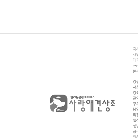
회사
사업
대표
e-
본
강
서
강
관
구
남
의
일
성
광
인