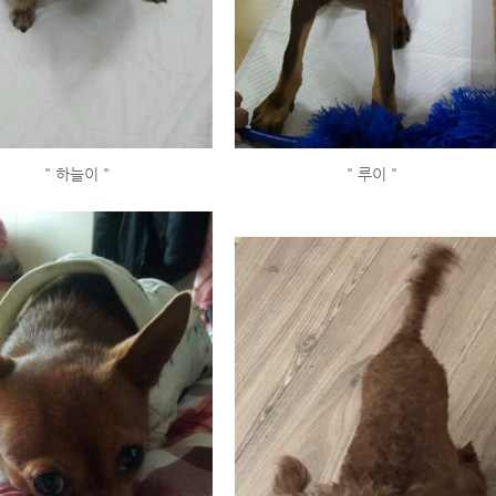
" 하늘이 "
" 루이 "