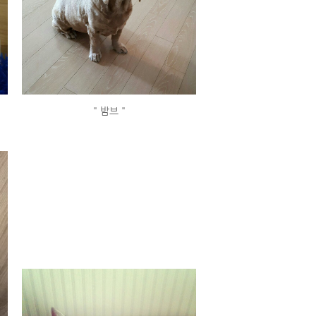
" 밤브 "