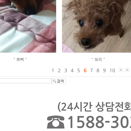
" 뽀삐 "
" 보리 "
1
2
3
4
5
6
7
8
9
10