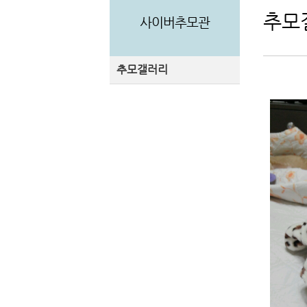
추모
사이버추모관
추모갤러리