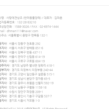
명 : 사랑애견상조 (반려동물장례) / 대표자 : 김좌훈
자등록번호 : 132-28-83210
상담전화 : 1588-3026 / FAX : 02-6974-1444
mail : dhman111@naver.com
사주소: 서울특별시 중랑구 면목동 132-1
동지사
: 서울시 강동구 천호동 292
초지사
: 서울시 서초구 방배동 851-6
북지사
: 서울시 강북구 번동 437-11
악지사
: 서울시 관악구 신림동 614-19
로지사
: 서울시 구로구 구로동 604-19
양주지사
: 경기도 남양주 별내면 청학리 418-1
정부지사
: 경기도 의정부시 의정부동 240-44
산지사
: 경기도 고양시 일산동구 설문동 515-1
남지사
: 경기도 성남시 분당구 정자동 65-5
주지사
: 경기도 광주시 초월읍 신월리 592-19
천지사
: 인천시 남동구 구월동 1158-16
원지사
: 수원시 장안구 파장동 209-1
인지사
: 경기도 용인시 기흥구 구갈동 537-7
흥지사
: 경기도 시흥시 거모동 1-3
PYRIGHT(c) 2015 사랑애견상조. All Rights Reserved.