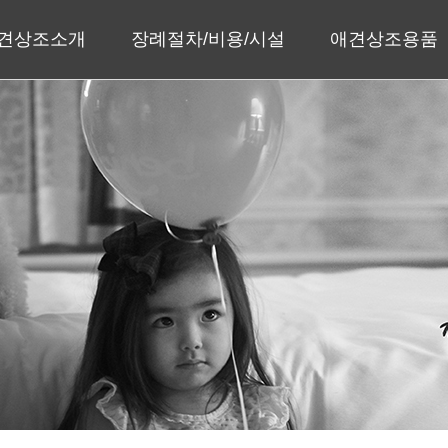
견상조소개
장례절차/비용/시설
애견상조용품
인사말
장례절차
수의/관
회사소개
장례비용
유골함
지사안내
장례시설
메모리얼스톤
주얼리