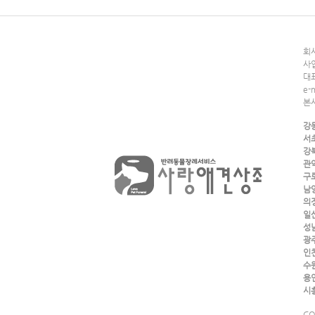
회사
사업
대표
e-
본
강
서
강
관
구
남
의
일
성
광
인
수
용
시
CO