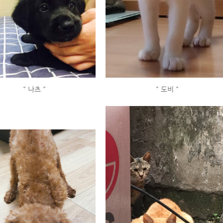
" 나츠 "
" 도비 "