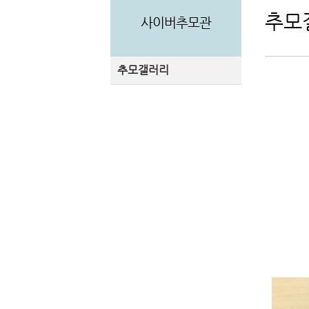
추모
사이버추모관
추모갤러리