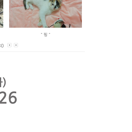
" 핑 "
30