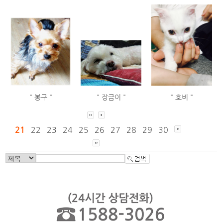
" 봉구 "
" 장금이 "
" 호비 "
21
22
23
24
25
26
27
28
29
30