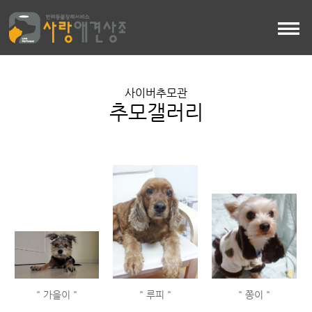
사이버추모관
추모갤러리
" 가을이 "
" 루피 "
" 쫑이 "