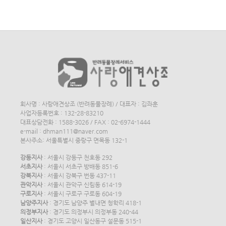
회사명 : 사랑애견상조 (반려동물장례) / 대표자 : 김좌훈
사업자등록번호 : 132-28-83210
대표상담전화 : 1588-3026 / FAX : 02-6974-1444
e-mail : dhman111@naver.com
본사주소: 서울특별시 중랑구 면목동 132-1
강동지사
: 서울시 강동구 천호동 292
서초지사
: 서울시 서초구 방배동 851-6
강북지사
: 서울시 강북구 번동 437-11
관악지사
: 서울시 관악구 신림동 614-19
구로지사
: 서울시 구로구 구로동 604-19
남양주지사
: 경기도 남양주 별내면 청학리 418-1
의정부지사
: 경기도 의정부시 의정부동 240-44
일산지사
: 경기도 고양시 일산동구 설문동 515-1