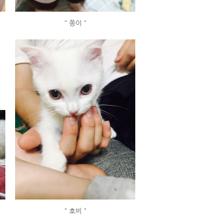
" 쫑이 "
" 호비 "