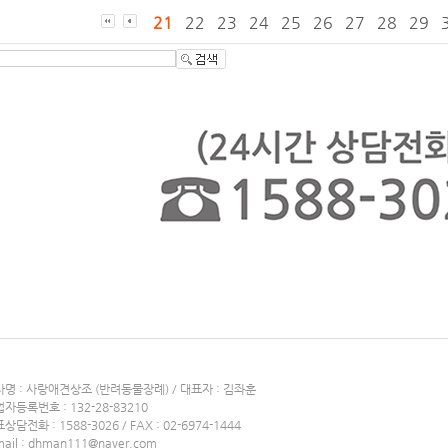
21
22
23
24
25
26
27
28
29
명 : 사랑애견상조 (반려동물장례) / 대표자 : 김좌훈
자등록번호 : 132-28-83210
상담전화 : 1588-3026 / FAX : 02-6974-1444
mail : dhman111@naver.com