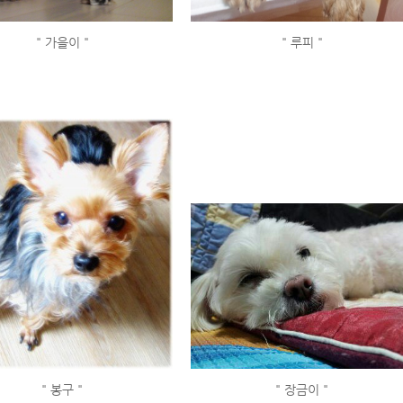
" 가을이 "
" 루피 "
" 봉구 "
" 장금이 "