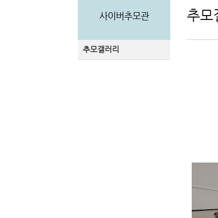
추모
사이버추모관
추모갤러리