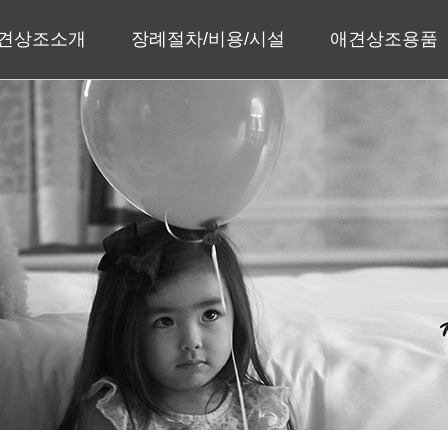
견상조소개
장례절차/비용/시설
애견상조용품
인사말
장례절차
수의/관
회사소개
장례비용
유골함
지사안내
장례시설
메모리얼스톤
주얼리